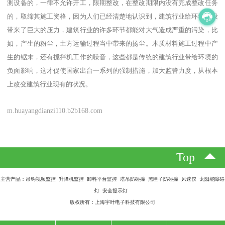
测设备的，一律不允许开工，限期整改，在整改期限内没有完成整改任务
的，取缔其施工资格，因为人们已经清楚地认识到，建筑行业给环境建设
带来了巨大的压力，建筑行业的许多环节都能对大气造成严重的污染，比
如，产生的粉尘，土方运输过程当中带来的扬尘。木质材料施工过程中产
生的锯末，还有搅拌机工作的噪音，这些都是传统的建筑行业带给环境的
负面影响，这才促使国家出台一系列的强制措施，加大监管力度，从根本
上改变建筑行业现有的状况。
m.huayangdianzi110.b2b168.com
Top
主营产品：吊钩视频监控 升降机监控 卸料平台监控 塔吊防碰撞 黑匣子防碰撞 风速仪 太阳能障碍
灯 安全提示灯
版权所有：上海宇叶电子科技有限公司