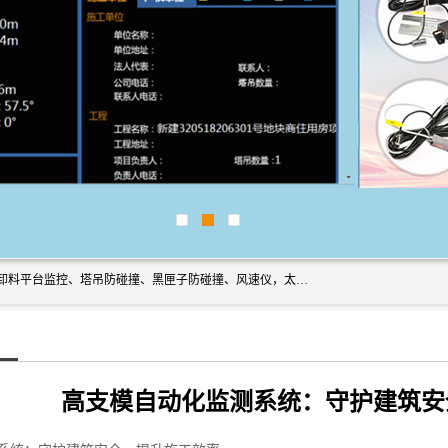
上海宇叶电子科技有限公司是吊钩视频监控、升降机监控、卸料平台监控、塔吊防碰撞、黑匣子防碰撞、风速仪，太阳能障碍灯安全提示灯等一系列升降机的常用配件产品专业研发生产加工的公司，拥有完整、科学的质量管理体系。
高支模自动化监测系统：守护建筑安