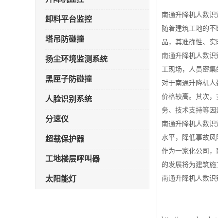
南通升降机人数识
卸料平台监控
随着建筑工地的不
塔吊防碰撞
品，其准确性、实
南通升降机人数识
扬尘环境监测系统
工现场，人员密集
黑匣子防碰撞
对于南通升降机人
价格较高。其次，
人脸识别系统
务、技术支持等因
分速仪
南通升降机人数识
水平，降低事故风
超载保护器
作为一家化公司，
工地楼层呼叫器
的发展将为建筑施
太阳能灯
南通升降机人数识
雾炮机