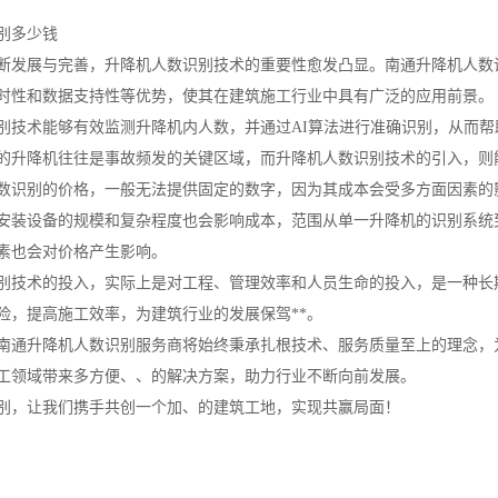
别多少钱
断发展与完善，升降机人数识别技术的重要性愈发凸显。南通升降机人数
时性和数据支持性等优势，使其在建筑施工行业中具有广泛的应用前景。
别技术能够有效监测升降机内人数，并通过AI算法进行准确识别，从而
的升降机往往是事故频发的关键区域，而升降机人数识别技术的引入，则
数识别的价格，一般无法提供固定的数字，因为其成本会受多方面因素的
安装设备的规模和复杂程度也会影响成本，范围从单一升降机的识别系统
素也会对价格产生影响。
别技术的投入，实际上是对工程、管理效率和人员生命的投入，是一种长
险，提高施工效率，为建筑行业的发展保驾**。
南通升降机人数识别服务商将始终秉承扎根技术、服务质量至上的理念，
工领域带来多方便、、的解决方案，助力行业不断向前发展。
别，让我们携手共创一个加、的建筑工地，实现共赢局面！