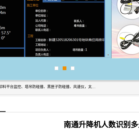
上海宇叶电子科技有限公司是吊钩视频监控、升降机监控、卸料平台监控、塔吊防碰撞、黑匣子防碰撞、风速仪，太阳能障碍灯安全提示灯等一系列升降机的常用配件产品专业研发生产加工的公司，拥有完整、科学的质量管理体系。
南通升降机人数识别多