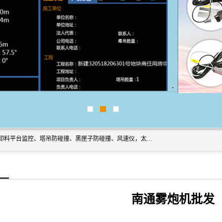
上海宇叶电子科技有限公司是吊钩视频监控、升降机监控、卸料平台监控、塔吊防碰撞、黑匣子防碰撞、风速仪，太阳能障碍灯安全提示灯等一系列升降机的常用配件产品专业研发生产加工的公司，拥有完整、科学的质量管理体系。
南通雾炮机批发