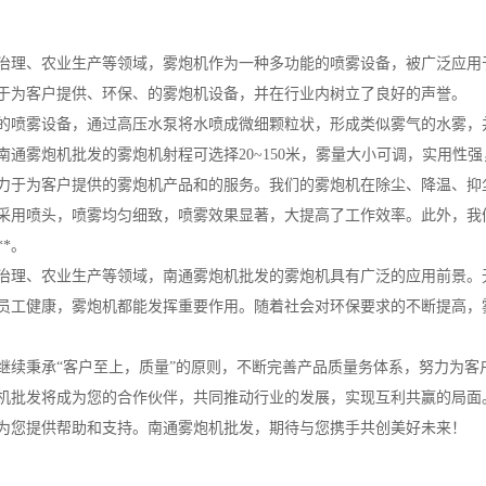
治理、农业生产等领域，雾炮机作为一种多功能的喷雾设备，被广泛应用
于为客户提供、环保、的雾炮机设备，并在行业内树立了良好的声誉。
的喷雾设备，通过高压水泵将水喷成微细颗粒状，形成类似雾气的水雾，
南通雾炮机批发的雾炮机射程可选择20~150米，雾量大小可调，实用性
力于为客户提供的雾炮机产品和的服务。我们的雾炮机在除尘、降温、抑
采用喷头，喷雾均匀细致，喷雾效果显著，大提高了工作效率。此外，我
*。
治理、农业生产等领域，南通雾炮机批发的雾炮机具有广泛的应用前景。
员工健康，雾炮机都能发挥重要作用。随着社会对环保要求的不断提高，
继续秉承“客户至上，质量”的原则，不断完善产品质量务体系，努力为
机批发将成为您的合作伙伴，共同推动行业的发展，实现互利共赢的局面
为您提供帮助和支持。南通雾炮机批发，期待与您携手共创美好未来！