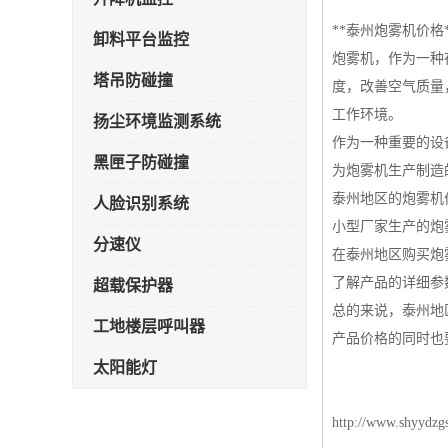
**泰州炮雾机价格*
卸料平台监控
炮雾机，作为一种
塔吊防碰撞
度，改善空气质量
工作环境。
扬尘环境监测系统
作为一种重要的设
黑匣子防碰撞
为炮雾机生产制造
泰州地区的炮雾机
人脸识别系统
小型厂家生产的炮
分速仪
在泰州地区购买炮
了解产品的详细参
超载保护器
总的来说，泰州地
工地楼层呼叫器
产品价格的同时也
太阳能灯
雾炮机
http://www.shyydzg