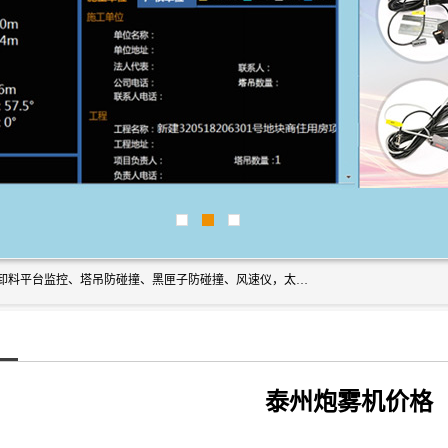
上海宇叶电子科技有限公司是吊钩视频监控、升降机监控、卸料平台监控、塔吊防碰撞、黑匣子防碰撞、风速仪，太阳能障碍灯安全提示灯等一系列升降机的常用配件产品专业研发生产加工的公司，拥有完整、科学的质量管理体系。
泰州炮雾机价格