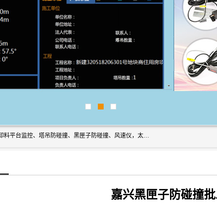
上海宇叶电子科技有限公司是吊钩视频监控、升降机监控、卸料平台监控、塔吊防碰撞、黑匣子防碰撞、风速仪，太阳能障碍灯安全提示灯等一系列升降机的常用配件产品专业研发生产加工的公司，拥有完整、科学的质量管理体系。
嘉兴黑匣子防碰撞批