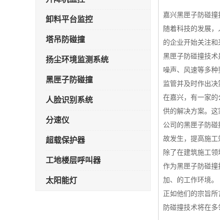
嘉兴黑匣子防碰撞
卸料平台监控
随着科技的发展，
塔吊防碰撞
的企业开始关注和
黑匣子防碰撞技术
扬尘环境监测系统
噪声、风速等多种
黑匣子防碰撞
监管并及时作出决
在嘉兴，有一家的
人脸识别系统
供的解决方案。这
分速仪
公司的黑匣子防碰
故发生，提高施工
超载保护器
除了在建筑施工领
工地楼层呼叫器
作为黑匣子防碰撞
太阳能灯
加、的工作环境。
正如他们的宗旨所
雾炮机
防碰撞技术将在多