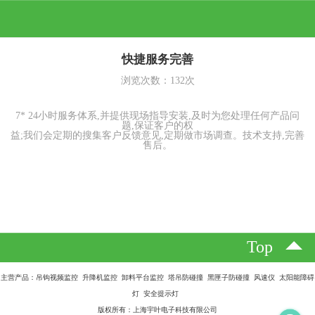
快捷服务完善
浏览次数：
132
次
7* 24小时服务体系,并提供现场指导安装,及时为您处理任何产品问
题,保证客户的权
益;我们会定期的搜集客户反馈意见,定期做市场调查。技术支持,完善
售后。
Top
主营产品：吊钩视频监控 升降机监控 卸料平台监控 塔吊防碰撞 黑匣子防碰撞 风速仪 太阳能障碍
灯 安全提示灯
版权所有：上海宇叶电子科技有限公司