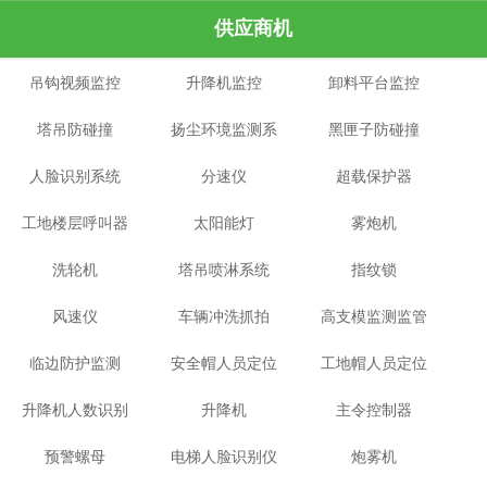
供应商机
吊钩视频监控
升降机监控
卸料平台监控
塔吊防碰撞
扬尘环境监测系
黑匣子防碰撞
人脸识别系统
分速仪
统
超载保护器
工地楼层呼叫器
太阳能灯
雾炮机
洗轮机
塔吊喷淋系统
指纹锁
风速仪
车辆冲洗抓拍
高支模监测监管
临边防护监测
安全帽人员定位
工地帽人员定位
系统
升降机人数识别
升降机
主令控制器
预警螺母
电梯人脸识别仪
炮雾机