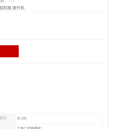
览数：772
程机械
提升机
调节)
30-200
工地厂房炮雾机"