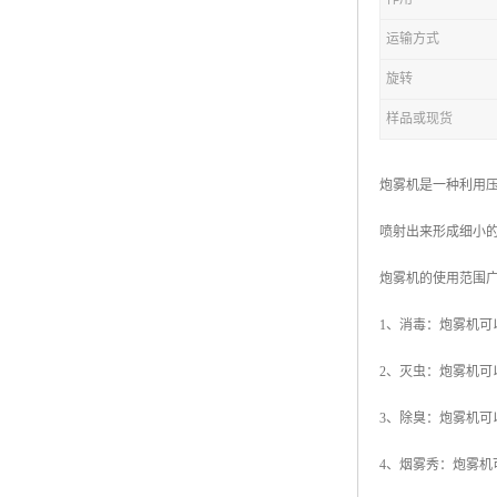
运输方式
旋转
样品或现货
炮雾机是一种利用
喷射出来形成细小
炮雾机的使用范围
1、消毒：炮雾机
2、灭虫：炮雾机
3、除臭：炮雾机可
4、烟雾秀：炮雾