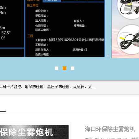
上海宇叶电子科技有限公司是吊钩视频监控、升降机监控、卸料平台监控、塔吊防碰撞、黑匣子防碰撞、风速仪，太阳能障碍灯安全提示灯等一系列升降机的常用配件产品专业研发生产加工的公司，拥有完整、科学的质量管理体系。
海口环保除尘雾炮机