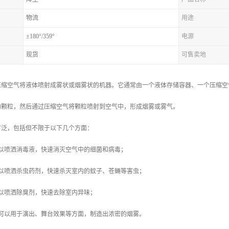
物流
用途
±180°/359°
电源
现货
可售卖地
压缩空气将液体喷射成雾状或烟雾状的机器。它通常由一个液体存储容器、一个压缩空
的颗粒，然后通过压缩空气将颗粒喷射到空气中，形成烟雾或雾气。
广泛，包括但不限于以下几个方面：
可以喷洒消毒液，快速消灭空气中的细菌和病毒；
可以喷洒杀虫药剂，快速杀灭室内的蚊子、苍蝇等害虫；
以喷洒除臭剂，快速去除室内异味；
机可以用于演出、舞台效果等方面，制造出浓密的烟雾。