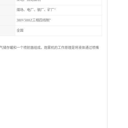
煤场、电厂、钢厂、矿厂"
380V50HZ三相四线制"
全国
气储存罐和一个喷射器组成。炮雾机的工作原理是将液体通过喷嘴