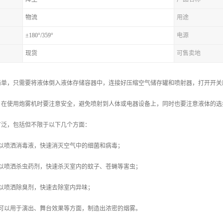
物流
用途
±180°/359°
电源
现货
可售卖地
简单，只需要将液体倒入液体存储容器中，连接好压缩空气储存罐和喷射器，打开开关
，在使用炮雾机时要注意安全，避免喷射到人体或电器设备上，同时也要注意液体的选
广泛，包括但不限于以下几个方面：
可以喷洒消毒液，快速消灭空气中的细菌和病毒；
可以喷洒杀虫药剂，快速杀灭室内的蚊子、苍蝇等害虫；
以喷洒除臭剂，快速去除室内异味；
机可以用于演出、舞台效果等方面，制造出浓密的烟雾。