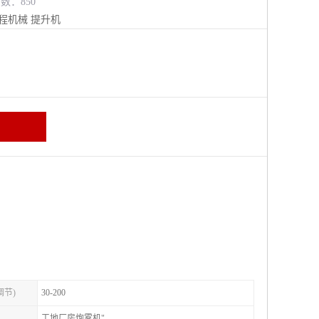
览数：850
程机械
提升机
调节)
30-200
工地厂房炮雾机"