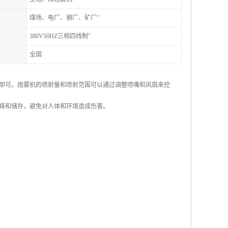
煤场、电厂、钢厂、矿厂"
380V50HZ三相四线制"
全国
即可。炮雾机的喷射量和喷射范围可以通过调整喷嘴和风扇来控
择和储存，避免对人体和环境造成伤害。