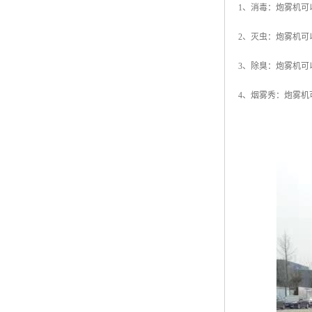
1、消毒：炮雾机
2、灭虫：炮雾机
3、除臭：炮雾机
4、烟雾秀：炮雾