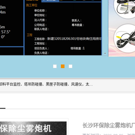
上海宇叶电子科技有限公司是吊钩视频监控、升降机监控、卸料平台监控、塔吊防碰撞、黑匣子防碰撞、风速仪，太阳能障碍灯安全提示灯等一系列升降机的常用配件产品专业研发生产加工的公司，拥有完整、科学的质量管理体系。
长沙环保除尘雾炮机厂