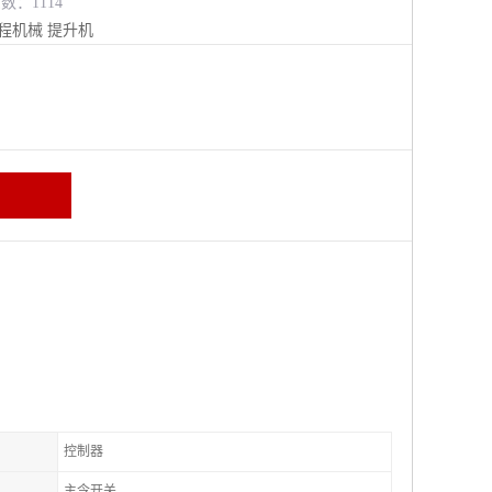
数：1114
程机械
提升机
控制器
主令开关