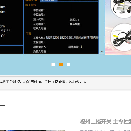
上海宇叶电子科技有限公司是吊钩视频监控、升降机监控、卸料平台监控、塔吊防碰撞、黑匣子防碰撞、风速仪，太阳能障碍灯安全提示灯等一系列升降机的常用配件产品专业研发生产加工的公司，拥有完整、科学的质量管理体系。
福州二挡开关 主令控