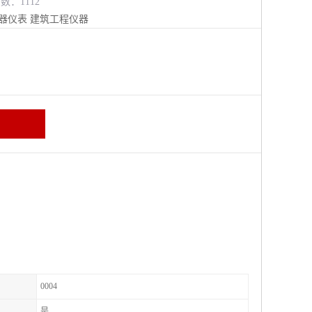
数：1112
器仪表
建筑工程仪器
0004
是