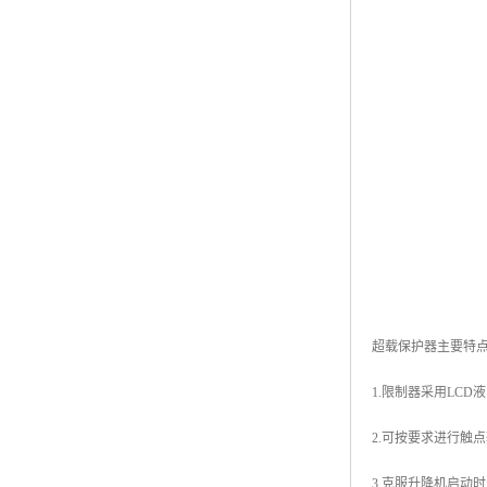
超载保护器主要特
1.限制器采用LC
2.可按要求进行触
3.克服升降机启动