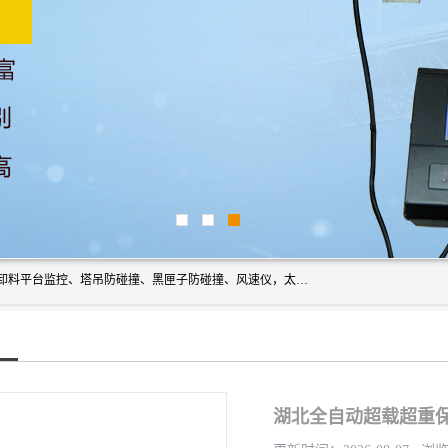
上海宇叶电子科技有限公司是吊钩视频监控、升降机监控、卸料平台监控、塔吊防碰撞、黑匣子防碰撞、风速仪，太阳能障碍灯安全提示灯等一系列升降机的常用配件产品专业研发生产加工的公司，拥有完整、科学的质量管理体系。
湖北全自动超载超重