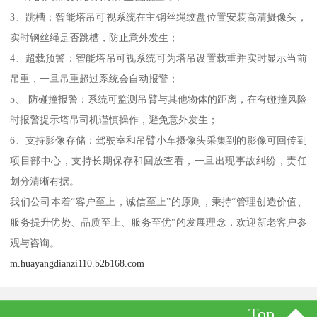
3、跳槽：智能塔吊可视系统在主钢丝绳绞盘位置安装高清摄像头，
实时钢丝绳是否跳槽，防止意外发生；
4、超载预警：智能塔吊可视系统可为塔吊设置载重并实时显示当前
吊重，一旦吊重超过系统会自动报警；
5、 防碰撞报警：系统可监测吊臂与其他物体的距离，在有碰撞风险
时报警提示塔吊司机谨慎操作，避免意外发生；
6、支持影像存储：驾驶室和吊臂小车摄像头采集到的影像可回传到
项目部中心，支持长期保存和回放查看，一旦出现事故纠纷，责任
划分清晰有据。
我们公司本着“客户至上，诚信至上”的原则，秉持“管理创造价值、
服务提升优势、品质至上、服务至优"的发展理念，欢迎新老客户参
观与咨询。
m.huayangdianzi110.b2b168.com
Top