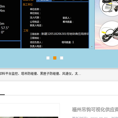
上海宇叶电子科技有限公司是吊钩视频监控、升降机监控、卸料平台监控、塔吊防碰撞、黑匣子防碰撞、风速仪，太阳能障碍灯安全提示灯等一系列升降机的常用配件产品专业研发生产加工的公司，拥有完整、科学的质量管理体系。
福州吊钩可视化供应商