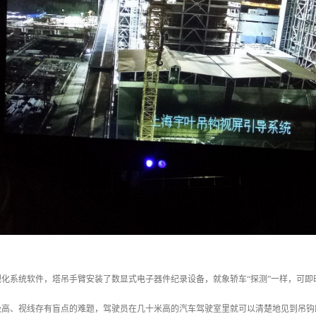
视化系统软件，塔吊手臂安装了数显式电子器件纪录设备，就象轿车“探测”一样，可
极高、视线存有盲点的难题，驾驶员在几十米高的汽车驾驶室里就可以清楚地见到吊钩