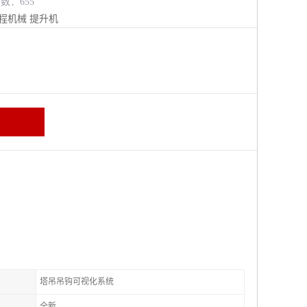
览数：655
程机械
提升机
塔吊吊钩可视化系统
全新