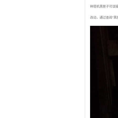
种塔机黑匣子可误
改动，通过查阅“黑