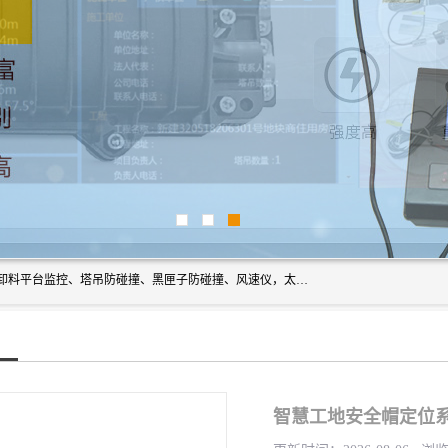
上海宇叶电子科技有限公司是吊钩视频监控、升降机监控、卸料平台监控、塔吊防碰撞、黑匣子防碰撞、风速仪，太阳能障碍灯安全提示灯等一系列升降机的常用配件产品专业研发生产加工的公司，拥有完整、科学的质量管理体系。
智慧工地安全帽定位