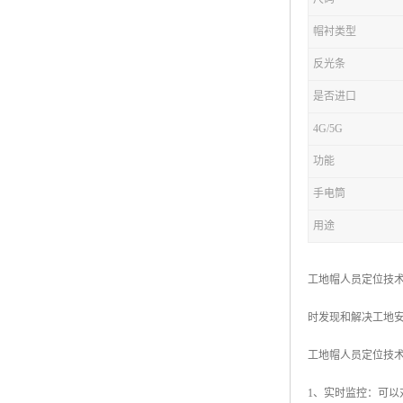
帽衬类型
反光条
是否进口
4G/5G
功能
手电筒
用途
工地帽人员定位技
时发现和解决工地
工地帽人员定位技
1、实时监控：可