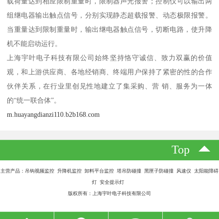
载荷量达到相应限制重量时，限制器声光报警；控制仪可以输出两
组继电器输出触点信号，分别实现静态超载报警、动态极限报警。
当重量达到限制重量时，输出继电器触点信号，切断电路，使升降
机不能启动运行。
上海宇叶电子科技有限公司始终坚持恪守诚信、致力双赢的价值
观，和上游供应商、各地经销商、终端用户保持了紧密的性的合作
伙伴关系，在行业里创见性地建立了集采购、营 销、服务为一体
的“统一联合体”。
m.huayangdianzi110.b2b168.com
Top
主营产品：吊钩视频监控 升降机监控 卸料平台监控 塔吊防碰撞 黑匣子防碰撞 风速仪 太阳能障碍
灯 安全提示灯
版权所有：上海宇叶电子科技有限公司