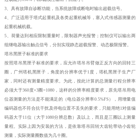
3、具有故障自诊断功能，当系统故障或断电时输出超载信号。
4、广泛适用于塔式起重机及各类起重机械等，塞入式传感器测量的
起重机械机载。
5、荷量达到相应限制重量时，限制器声光报警；控制仪可以输出两
组继电器输出触点信号，分别实现静态超载报警、动态极限报警。
塔吊黑匣子标准的要求
按照塔吊黑匣子标准的要求，应允许塔吊吊臂做正反方向的回转三
圈，广州塔机黑匣子，角度的分辨率优于1度，塔机黑匣子生产厂
家，同时还有测量精度要求。为此，按此计算的总测量行程分辨率
必须大于360度×3圈=1080，这样的分辨率精度要求，原先塔吊用电
位器测量的方法是不能满足的（电位器分辨率0.5%FS），用增量值
编码器也不符合抗干扰及停电位置不丢失的要求，只能用绝1对值编
码器大于11位（大于1080分辨总数）及以上，而且是三圈以上测量
量程。实际上因为安装的方法，是依靠塔吊回转大齿轮带动小齿轮
测量，实际测量圈数值为几十圈。