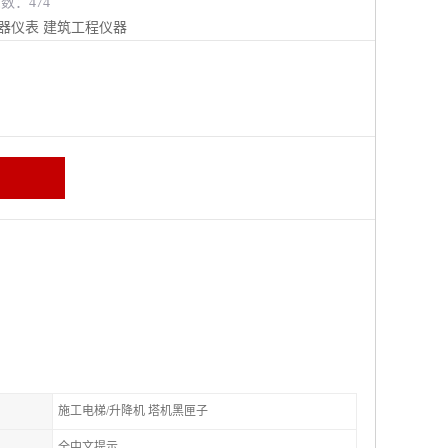
览数：474
器仪表
建筑工程仪器
施工电梯/升降机 塔机黑匣子
全中文提示