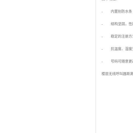
- 内置别防水条
- 结构坚固，性
- 稳定的注册方
- 抗温度、湿度
- 号码可随意更
楼层无线呼叫器距