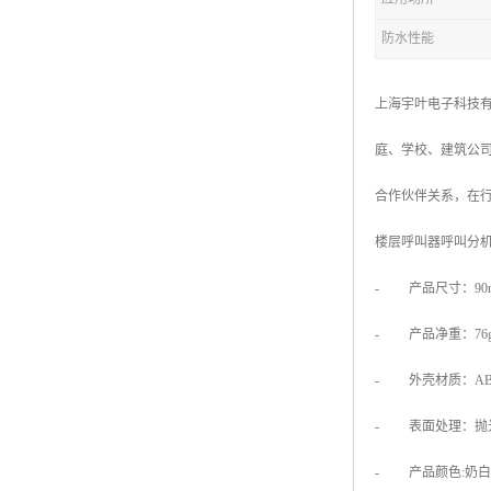
防水性能
上海宇叶电子科技
庭、学校、建筑公
合作伙伴关系，在行
楼层呼叫器呼叫分
- 产品尺寸：90mm X
- 产品净重：76
- 外壳材质：AB
- 表面处理：抛
- 产品颜色:奶