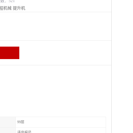
览数：521
程机械
提升机
99层
语音报号