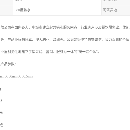
360度防水
可售卖地
有限公司在国内各大、中城市建立起营销和服务网点，行业客户涉及餐饮服务业、休闲
司等，产品还远销日本、澳大利亚、欧洲等。公司始终坚持恪守诚信、致力双赢的价值
业里创见性地建立了集采购、营销、服务为一体的“统一联合体”。
机产品参数：
 60mm X 30.5mm
g
S
光
白色