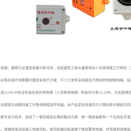
速发展，建筑行业蓬勃发展日新月异，目前建筑工地大量使用的人货两用施工升降机（
要召唤吊笼开到需要的楼层来很不方便，不少工地常采用敲击升降机附墙钢管呐喊、投
故JGJ59-99安全检查标准外用电梯（人货两用电梯）检查评分表3.0.10中，对无联
发出楼层无线数码施工升降电梯楼层呼叫器。本产品是无线通讯与计算机技术相结合的
及数字显示技术，组成了一套的楼层召唤的解决方案：每一楼层装都有一个无线信号发
，准确地发送给施工电梯司机，使司机确切知道哪个楼层要用电梯，并驾驶到该楼层。本