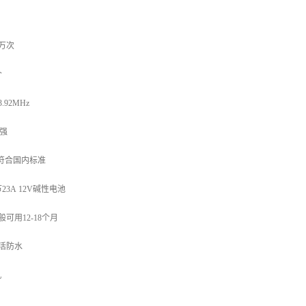
万次
个
92MHz
强
符合国内标准
3A 12V碱性电池
可用12-18个月
活防水
机