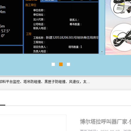
上海宇叶电子科技有限公司是吊钩视频监控、升降机监控、卸料平台监控、塔吊防碰撞、黑匣子防碰撞、风速仪，太阳能障碍灯安全提示灯等一系列升降机的常用配件产品专业研发生产加工的公司，拥有完整、科学的质量管理体系。
博尔塔拉呼叫器厂家-