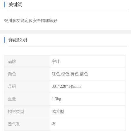
关键词
银川多功能定位安全帽哪家好
详细说明
品牌
宇叶
颜色
红色,橙色,黄色,蓝色
尺码
301*228*149mm
重量
1.3kg
帽衬类型
鸭舌型
透气孔
有