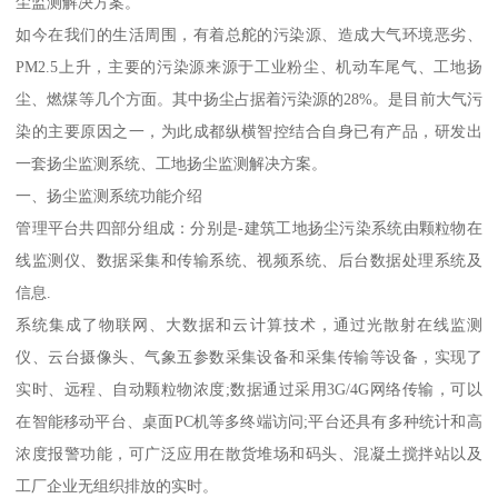
尘监测解决方案。
如今在我们的生活周围，有着总舵的污染源、造成大气环境恶劣、
PM2.5上升，主要的污染源来源于工业粉尘、机动车尾气、工地扬
尘、燃煤等几个方面。其中扬尘占据着污染源的28%。是目前大气污
染的主要原因之一，为此成都纵横智控结合自身已有产品，研发出
一套扬尘监测系统、工地扬尘监测解决方案。
一、扬尘监测系统功能介绍
管理平台共四部分组成：分别是-建筑工地扬尘污染系统由颗粒物在
线监测仪、数据采集和传输系统、视频系统、后台数据处理系统及
信息.
系统集成了物联网、大数据和云计算技术，通过光散射在线监测
仪、云台摄像头、气象五参数采集设备和采集传输等设备，实现了
实时、远程、自动颗粒物浓度;数据通过采用3G/4G网络传输，可以
在智能移动平台、桌面PC机等多终端访问;平台还具有多种统计和高
浓度报警功能，可广泛应用在散货堆场和码头、混凝土搅拌站以及
工厂企业无组织排放的实时。