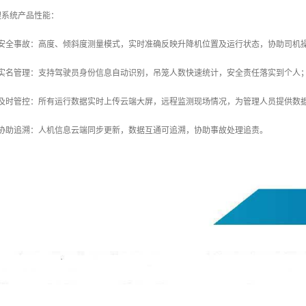
理系统产品性能：
防安全事故：高度、倾斜度测量模式，实时准确反映升降机位置及运行状态，协助司机
化实名管理：支持驾驶员身份信息自动识别，吊笼人数快速统计，安全责任落实到个人
险及时管控：所有运行数据实时上传云端大屏，远程监测现场情况，为管理人员提供数
息协助追溯：人机信息云端同步更新，数据互通可追溯，协助事故处理追责。