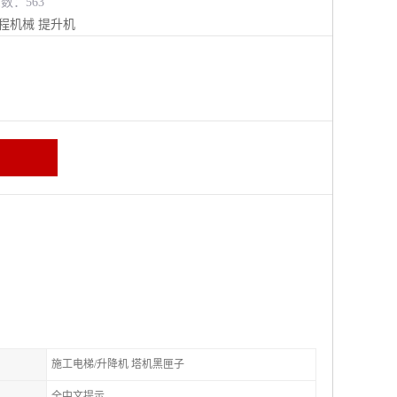
览数：563
程机械
提升机
施工电梯/升降机 塔机黑匣子
全中文提示