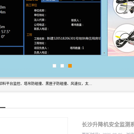
上海宇叶电子科技有限公司是吊钩视频监控、升降机监控、卸料平台监控、塔吊防碰撞、黑匣子防碰撞、风速仪，太阳能障碍灯安全提示灯等一系列升降机的常用配件产品专业研发生产加工的公司，拥有完整、科学的质量管理体系。
长沙升降机安全监测系