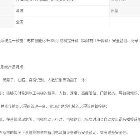
套装
质量
全国
系统是一款施工电梯智能化/升降机/ 物料提升机（简称施工升降机）安全监测、记
理系统产品特点：
警、黑匣子、拍照、身份识别、人数识别等功能于一体；
功能：能够实时监测施工电梯的载重、人数、速度、高度限位、门锁状态、导轨架倾斜
，并能传输到远程的管理平台，实现对建筑机械的远程管理和控制；
系统，在系统出现危险、电梯启动运行时、电梯达到目标层时均会自动发出语音播报系
意外断电的情况下系统能够依靠备用电源将设备进行安全锁定，提高设备安全性。