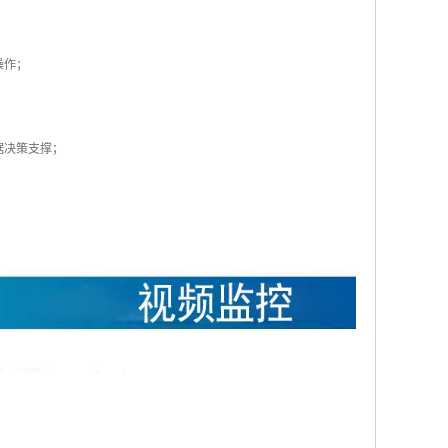
操作；
；
据决策支撑；