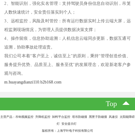
2、智能识别，强化实名管理：支持驾驶员身份信息自动识别，吊笼
人数快速统计，安全责任落实到个人；
3、远程监控，风险及时管控：所有运行数据实时上传云端大屏，远
程监测现场情况，为管理人员提供数据决策支撑；
4、操作留痕，信息协助追溯：人机信息云端同步更新，数据互通可
追溯，协助事故处理追责。
我们公司本着“客户至上，诚信至上”的原则，秉持“管理创造价值、
服务提升优势、品质至上、服务至优"的发展理念，欢迎新老客户参
观与咨询。
m.huayangdianzi110.b2b168.com
Top
主营产品：吊钩视频监控 升降机监控 卸料平台监控 塔吊防碰撞 黑匣子防碰撞 风速仪 太阳能障碍
灯 安全提示灯
版权所有：上海宇叶电子科技有限公司