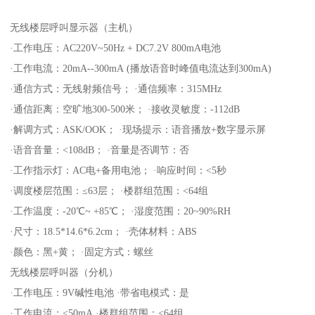
无线楼层呼叫显示器（主机）
·工作电压：AC220V~50Hz + DC7.2V 800mA电池
·工作电流：20mA--300mA (播放语音时峰值电流达到300mA)
·通信方式：无线射频信号； ·通信频率：315MHz
·通信距离：空旷地300-500米； ·接收灵敏度：-112dB
·解调方式：ASK/OOK； ·现场提示：语音播放+数字显示屏
·语音音量：<108dB； ·音量是否调节：否
·工作指示灯：AC电+备用电池； ·响应时间：<5秒
·调度楼层范围：≤63层； ·楼群组范围：<64组
·工作温度：-20℃~ +85℃； ·湿度范围：20~90%RH
·尺寸：18.5*14.6*6.2cm； ·壳体材料：ABS
·颜色：黑+黄； ·固定方式：螺丝
无线楼层呼叫器（分机）
·工作电压：9V碱性电池 ·带省电模式：是
·工作电流：<50mA ·楼群组范围：<64组