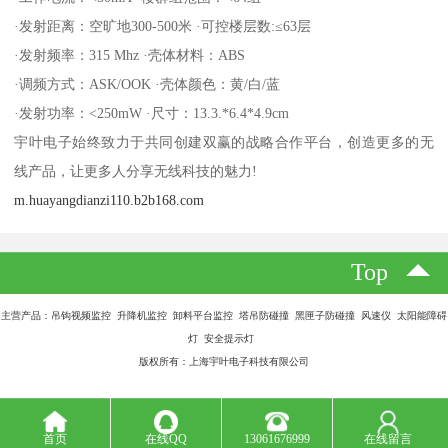
·发射距离：空旷地300-500米 ·可控楼层数:≤63层
·发射频率：315 Mhz ·壳体材料：ABS
·调频方式：ASK/OOK ·壳体颜色：黄/白/蓝
·发射功率：<250mW ·尺寸：13.3.*6.4*4.9cm
宇叶电子始终致力于共同创建双赢的战略合作平台，创造更多的无
线产品，让更多人分享无线科技的魅力!
m.huayangdianzi110.b2b168.com
Top
主营产品：吊钩视频监控 升降机监控 卸料平台监控 塔吊防碰撞 黑匣子防碰撞 风速仪 太阳能障碍
灯 安全提示灯
版权所有：上海宇叶电子科技有限公司
首页
在线QQ
13061676999
在线留言