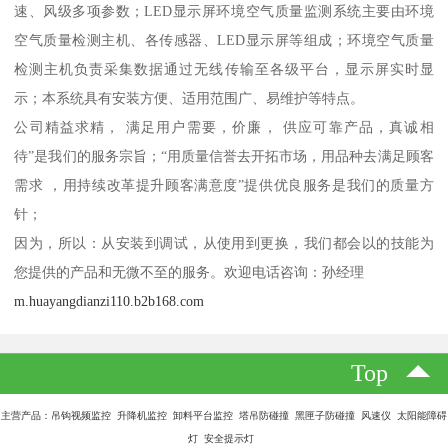
速、风级多项参数；LED显示屏环境空气质量监测系统主要由环境
空气质量检测主机、各传感器、LED显示屏等组成；环境空气质量
检测主机负责采集数据通过无线传输至各级平台，显示屏实时显
示；本系统具有安装方便、适用范围广、易维护等特点。
公司精益求精， 满足用户需要，价廉， 供应可靠产品，真诚相
待”是我们的服务宗旨；“用质量信誉去开拓市场，用品种去满足顾客
需求 ，用持续改革提升顾客满意度”提供优良服务是我们的质量方
针；
因为，所以：从安装到调试，从使用到更换，我们都会以的技能为
您提供的产品和无微不至的服务。欢迎电话咨询：孙经理
m.huayangdianzi110.b2b168.com
Top
主营产品：吊钩视频监控 升降机监控 卸料平台监控 塔吊防碰撞 黑匣子防碰撞 风速仪 太阳能障碍
灯 安全提示灯