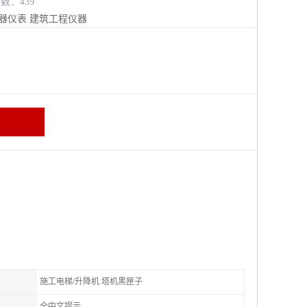
览数：439
器仪表
建筑工程仪器
施工电梯/升降机 塔机黑匣子
全中文提示