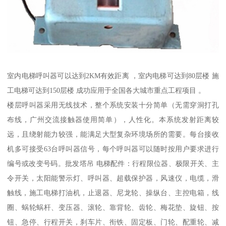
室内电梯呼叫器可以达到2KM有效距离 ，室内电梯可达到80层楼 施
工电梯可达到150层楼 成功应用于全国各大城市重点工程项目 。
楼层呼叫器采用无线技术，整个系统安装十分简单（无需穿洞打孔
布线，广州交流接触器使用简单），人性化。本系统发射距离较
远，且绕射能力较强，能满足大型复杂环境场所的需要。每台接收
机多可接受63台呼叫器信号，每个呼叫器可以随时按用户要求进行
编号或改变号码。批发塔吊 电梯配件：行程限位器、极限开关、主
令开关，太阳能警示灯、呼叫器、超载保护器，风速仪，电缆，滑
触线，施工电梯打油机，止退器、尼龙轮、操纵台、主控电箱，线
圈、蜗轮蜗杆、变压器、滚轮、靠背轮、齿轮、梅花垫、旋钮、按
钮、急停、行程开关，刹车片、衔铁、固定板、门轮、配重轮、减