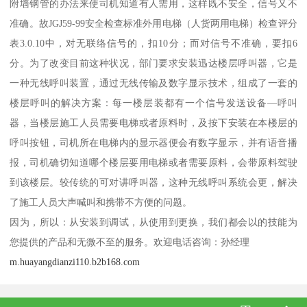
附墙钢管的办法来使司机知道有人需用，这样既不安全，信号又不
准确。故JGJ59-99安全检查标准外用电梯（人货两用电梯）检查评分
表3.0.10中，对无联络信号的，扣10分；而对信号不准确，要扣6
分。为了改变目前这种状况，部门要求安装迅达楼层呼叫器，它是
一种无线呼叫装置，通过无线传输及数字显示技术，组成了一套的
楼层呼叫的解决方案：每一楼层装都有一个信号发送设备—呼叫
器，当楼层施工人员需要电梯或者原料时，及按下安装在本楼层的
呼叫按钮，司机所在电梯内的显示器便会有数字显示，并有语音播
报，司机确切知道哪个楼层要用电梯或者需要原料，会带原料驾驶
到该楼层。较传统的可对讲呼叫器，这种无线呼叫系统会更，解决
了施工人员大声喊叫和携带不方便的问题。
因为，所以：从安装到调试，从使用到更换，我们都会以的技能为
您提供的产品和无微不至的服务。欢迎电话咨询：孙经理
m.huayangdianzi110.b2b168.com