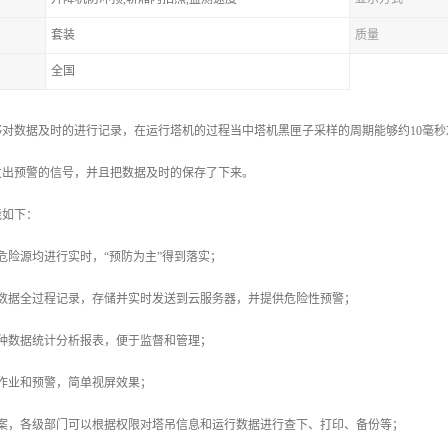
套装
质量
全国
对数据及时的进行记录，在运行塔机的过程当中塔机黑匣子采样的周期能够约10毫秒
发出预警的信号，并且把数据及时的保存了下来。
能如下：
危险源均进行实时，“预防为主”得到落实；
种数据全过程记录，存储并实时发送到云服务器，并提供危险性预警；
种数据统计分析报表，便于监督和管理；
作业和预警，简单视屏效果；
备案，各级部门可以根据权限对塔吊信息和运行数据进行查下、打印、备份等；