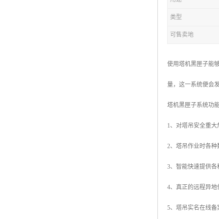
类型
可售卖地
使用塔机黑匣子能够
量，这一系统便会
塔机黑匣子系统功
1、对塔吊安全重大
2、塔吊作业时各
3、智能快速提供各
4、真正的远程异地
5、塔吊实名在线