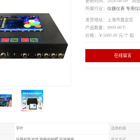
更新时间：2026-08-09 浏
所属行业：
仪器仪表
专用仪
发货地址：上海市嘉定区
产品数量：9999.00个
价格：￥
5000.00
元/个 起
在线留言
宇叶
适用机械
升降机防冲顶,轿厢内拍照,监测速度
显示方式