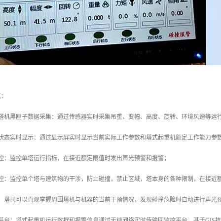
点：
行塔机黑匣子数据采集：通过传感器实时采集吊重、变幅、高度、旋转、环境风速等运
作状态实时显示：通过显示屏实时显示当前实际工作参数和塔式起重机额定工作能力参
监控：监控单塔运行指标，在接近额定限值时发出声光预警和报警；
监控：监控单个塔与建筑物的干涉，防止碰撞，禁止区域，塔本身的各种限制，在接近
控：塔司可以直观掌握周围塔机与机器的当前干预情况，发现碰撞危险时自动进行声光
平台：塔式起重机运行数据和报警信息通过无线网络实时传输回监控平台，基于GIS