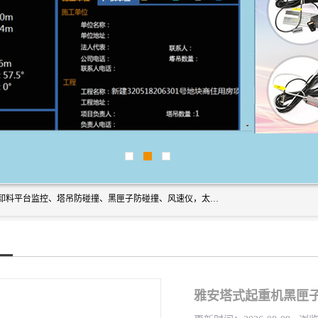
上海宇叶电子科技有限公司是吊钩视频监控、升降机监控、卸料平台监控、塔吊防碰撞、黑匣子防碰撞、风速仪，太阳能障碍灯安全提示灯等一系列升降机的常用配件产品专业研发生产加工的公司，拥有完整、科学的质量管理体系。
雅安塔式起重机黑匣子