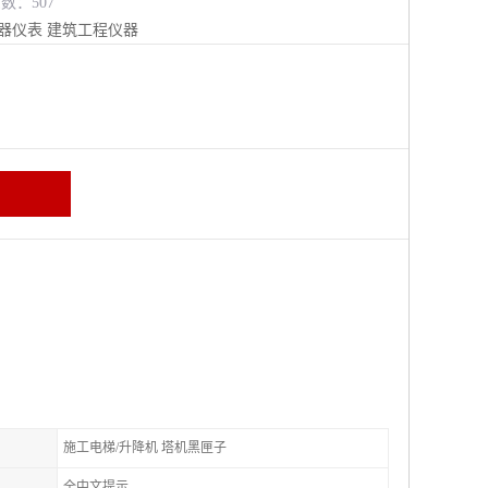
览数：507
器仪表
建筑工程仪器
施工电梯/升降机 塔机黑匣子
全中文提示