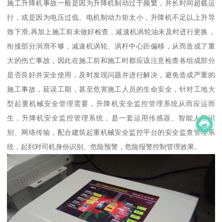
施工升降机事故一般是因为升降机制动过于频繁，并长时间超载运
行，或是因为电压过低、电机制动力矩太小，升降机不足以上升导
致下滑;再加上施工前未做好检查，减速机涡轮油未及时进行更换，
衔接部分润滑不够，减速机涡轮、涡杆中心距偏移，从而造成了重
大的伤亡事故，因此在施工前和施工时都应该注意检查各组成部分
是否良好并安全使用，及时发现问题并进行解决，避免造成严重的
施工事故，延误工期，甚至危害施工人员的生命安全，针对工地大
型起重机械安全管理需要，升降机安全监控管理系统从而应运而
生，升降机安全监控管理系统，是一套运用传感器、智能人脸识
别、网络传输，配合建筑起重机械安全监控平台的安全监查管理系
统，起到对司机身份识别、危险预警，危险报警控制管理效果。