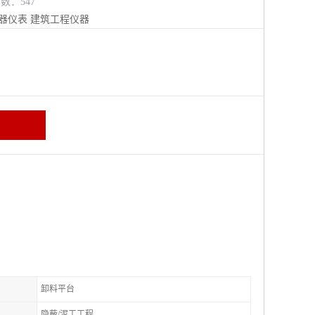
览数：547
器仪表
建筑工程仪器
卸料平台
隐蔽/泥工工程