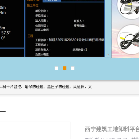
上海宇叶电子科技有限公司是吊钩视频监控、升降机监控、卸料平台监控、塔吊防碰撞、黑匣子防碰撞、风速仪，太阳能障碍灯安全提示灯等一系列升降机的常用配件产品专业研发生产加工的公司，拥有完整、科学的质量管理体系。
西宁建筑工地卸料平