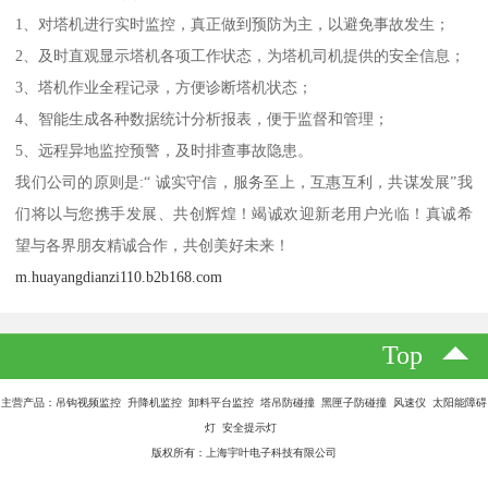
1、对塔机进行实时监控，真正做到预防为主，以避免事故发生；
2、及时直观显示塔机各项工作状态，为塔机司机提供的安全信息；
3、塔机作业全程记录，方便诊断塔机状态；
4、智能生成各种数据统计分析报表，便于监督和管理；
5、远程异地监控预警，及时排查事故隐患。
我们公司的原则是:“ 诚实守信，服务至上，互惠互利，共谋发展”我
们将以与您携手发展、共创辉煌！竭诚欢迎新老用户光临！真诚希
望与各界朋友精诚合作，共创美好未来！
m.huayangdianzi110.b2b168.com
Top
主营产品：吊钩视频监控 升降机监控 卸料平台监控 塔吊防碰撞 黑匣子防碰撞 风速仪 太阳能障碍
灯 安全提示灯
版权所有：上海宇叶电子科技有限公司