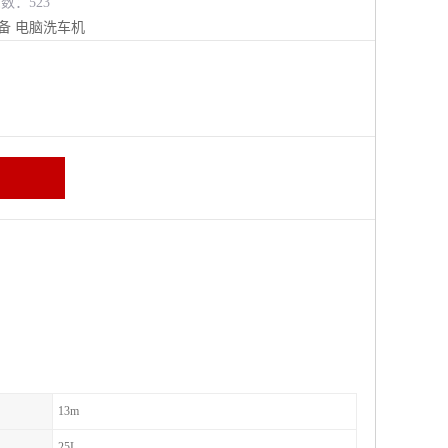
览数：523
备
电脑洗车机
13m
25L