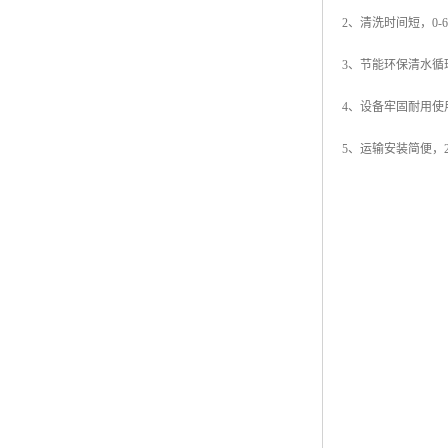
2、清洗时间短，0-
3、节能环保清水循
4、设备牢固耐用使
5、运输安装简便，