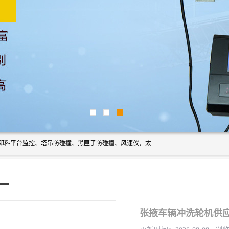
上海宇叶电子科技有限公司是吊钩视频监控、升降机监控、卸料平台监控、塔吊防碰撞、黑匣子防碰撞、风速仪，太阳能障碍灯安全提示灯等一系列升降机的常用配件产品专业研发生产加工的公司，拥有完整、科学的质量管理体系。
张掖车辆冲洗轮机供