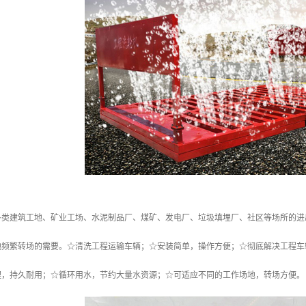
各类建筑工地、矿业工场、水泥制品厂、煤矿、发电厂、垃圾填埋厂、社区等场所的进
地频繁转场的需要。☆清洗工程运输车辆；☆安装简单，操作方便；☆彻底解决工程车
理，持久耐用；☆循环用水，节约大量水资源；☆可适应不同的工作场地，转场方便。