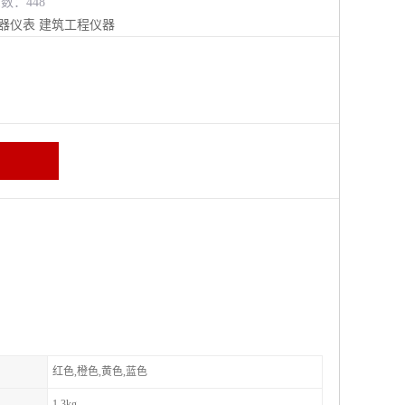
览数：448
器仪表
建筑工程仪器
红色,橙色,黄色,蓝色
1.3kg