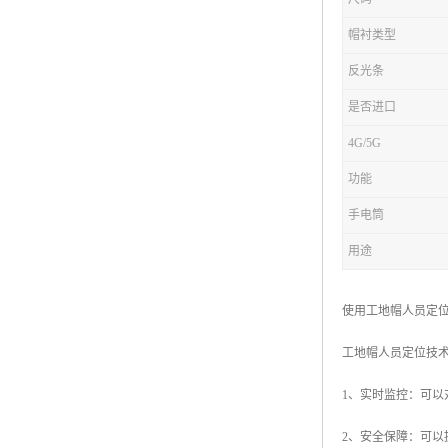
帽衬类型
反光条
是否进口
4G/5G
功能
手电筒
用途
使用工地帽人员定
工地帽人员定位技
1、实时监控：可
2、安全保障：可