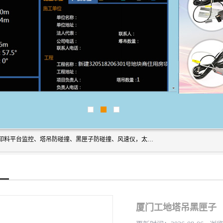
上海宇叶电子科技有限公司是吊钩视频监控、升降机监控、卸料平台监控、塔吊防碰撞、黑匣子防碰撞、风速仪，太阳能障碍灯安全提示灯等一系列升降机的常用配件产品专业研发生产加工的公司，拥有完整、科学的质量管理体系。
厦门工地塔吊黑匣子