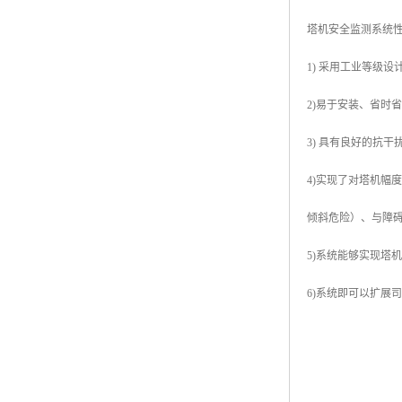
塔机安全监测系统
1) 采用工业等级
2)易于安装、省时
3) 具有良好的抗
4)实现了对塔机
倾斜危险）、与障
5)系统能够实现塔
6)系统即可以扩展