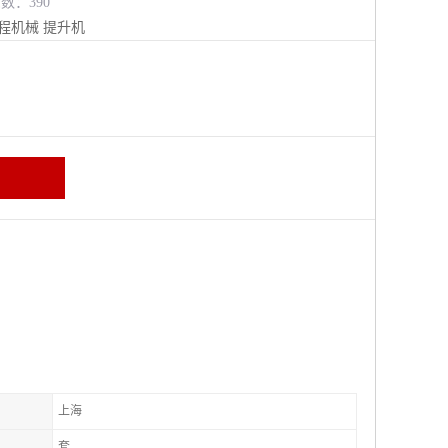
览数：390
程机械
提升机
上海
套