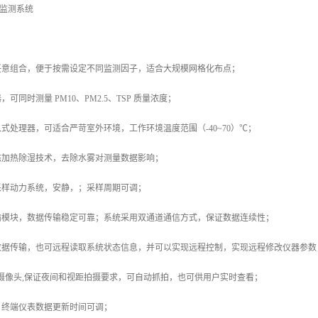
在线监测系统
任意组合，便于按需设定不同监测因子，适合大规模网格化布点；
可同时测量 PM10、PM2.5、TSP 质量浓度；
式处理器，可适合严苛室外环境，工作环境温度范围（-40~70）℃；
态加热除湿技术，去除水雾对测量数据影响；
采样动力系统，安静，；采样周期可调；
输模块，数据传输稳定可靠；系统采用双通道通信方式，保证数据连续性；
数据传输，也可远程读取系统状态信息，并可以实现远程控制，实现远程修改仪器参数
P 摄像头,保证夜间和视距拍摄要求，可自动抓拍，也可供用户实时查看；
：终端仪表数据更新时间可调；