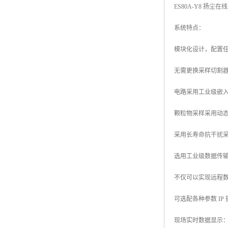
ES80A-Y8 扬尘
系统特点：
模块化设计，配置
无需更换采样切割器，
电路采用工业级嵌入
颗粒物采样采用动
采用长寿命抗干扰
选用工业级数据传
不仅可以实现远程
可选配各种参数 I
现场实时数据显示