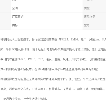
全国
类型
厂家直销
售后服务
国标
型号
物联网及人工智能技术，将传感器监测的数据（PM2.5、PM10、噪声、风速dao、
D屏、平台PC端及移动端，便于远程实时现场环境数据并能及时做出决策，能实现对
款可同时监测PM2.5，PM10，TSP，温度、湿度，风速，风向等参数，可扩展视
技术和的加热除湿补偿技术，在颗粒物检测中减小环境温湿度对检测结果的影响；
，终端所得数据均能通过无线网络实时传递到数据平台，便于管控，平台还具有对数据
成度高，适合网格化布点，广泛应用于、智慧城市、无线城市、建筑工地、物联网等无
施工场界扬尘监测、社会生活扬尘监测。