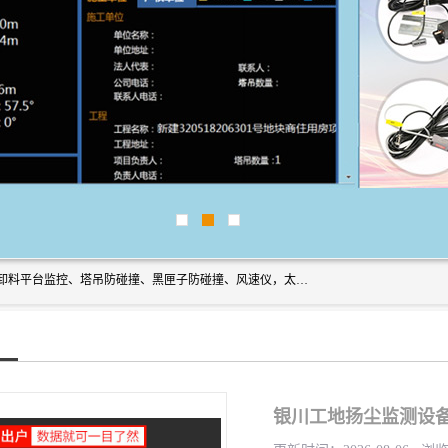
上海宇叶电子科技有限公司是吊钩视频监控、升降机监控、卸料平台监控、塔吊防碰撞、黑匣子防碰撞、风速仪，太阳能障碍灯安全提示灯等一系列升降机的常用配件产品专业研发生产加工的公司，拥有完整、科学的质量管理体系。
银川工地扬尘监测设