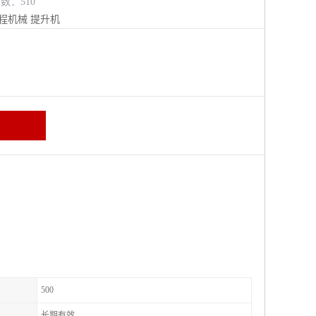
览数：510
程机械
提升机
500
长期有效