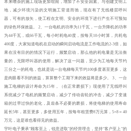
本来嘈杂的施工现场更加喧闹，增加了不安全因素。与创建文明工
地，减少环境污染的文明施工背道而弛，现在有了无线楼层呼叫
器，可有的放矢，使工程在文明、安全的环境下进行产生不可预知
的绿色环保效益。 2、一台电机的功率为11千瓦，一台升降机的功率
为44千瓦，或66千瓦，每小时耗电40度，按每天10小时算，共耗电
400度，大家知道电机在启动的瞬间启动电流是工作电流的2-3倍，如
果在没有目的的情况下运行，频繁启动，那么他的耗电量是无法衡
量的，无限呼叫器的使用，解决了这一问题，至少为工地每天节约
三分之一的耗电，也就是说一台电梯每天节约100多度甚至更多，这
是肉眼看不到的效益，算算整个工期下来的效益将是多少。 3、一台
施工电梯的设计寿命为15年，（在正常磨损下）现使用了无线呼叫
系统减少了电机的频繁启动，减少了传动齿轮的冲击，减少了变速
箱的过早过快的老化，及齿条不必要的磨损，将使电梯的使用寿命
延长5年，甚至更多，多使用五年，按每年租赁费8万元算，5×8＝40
万元，这是谁也看得见的效益。
宇叶电子秉承“顾客至上，锐意进取”的经营理念，坚持“客户至上”的