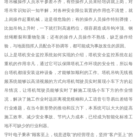
塔吊械操作人员水平参差不齐，有些操作人员未经培训就上岗，对
塔吊常识知识一知半解，对各种安全限位装置的作用也不清楚，就
上岗操作起重机械，这是很危险的；有的操作人员操作特别莽撞，
比如吊钩上升时，一下就打到高速档位，很容易造成吊钩冲顶、钢
丝绳断裂和重物坠落；还有的操作人员操作不熟练，缺乏操作经
验，与地面指挥人员配合不协调等，都可能成为事故发生的原因。
以上是塔机安全监控系统如何实现的介绍，塔机安全监控系统在起
重机的作用非凡，通过它可以保障塔机工作环境的安全性，所以每
台塔机都须安装这种设备，才能够加顺利的工作。塔机吊钩无线视
频系统能够以高清视频的方式向塔机驾驶员实时展现小车下方的起
吊情况，让塔机驾驶员能够实时了解施工现场小车下方的作业情
况，解决了施工作业时远距离视觉模糊和人工语音引导易出差错等
行业难题，在当今新形势的推动和压力下，本系统可以大大的提高
施工效率、减少安全事故、节约人力成本，已经成为智能化标准工
地不可缺少的行业利器。
宇叶电子秉承“顾客至上，锐意进取”的经营理念，坚持“客户至上”的