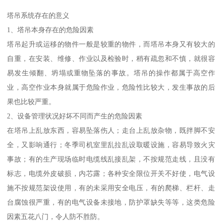
塔吊系统存在的意义
1、塔吊本身存在的危险因素
塔吊起升或运移的物件一般是较重的物件，而塔吊本身又有较大的
自重，在安装、维修、作业以及检验时，稍有疏忽和不慎，就很容
易发生倾翻、坍塌或重物坠落的事故。塔吊的操作都属于高空作
业，高空作业本身就属于危险作业，危险性比较大，发生事故的后
果也比较严重。
2、设备管理状况好坏不同而产生的危险因素
在塔吊上乱放东西，容易坠落伤人；走台上乱放杂物，既拌脚不安
全，又影响通行；冬季司机室里乱拉乱设取暖设施，容易导致火灾
事故；有的生产现场临时电缆线乱接乱架，不按规范走线，且没有
标志，电缆外皮破损，内芯露；各种安全限位开关不好使，电气设
施不按规范架设使用，有的未采用安全电压，有的爬梯、栏杆、走
台腐蚀很严重，有的电气设备未接地，防护罩缺失等等，这类危险
因素五花八门，令人防不胜防。