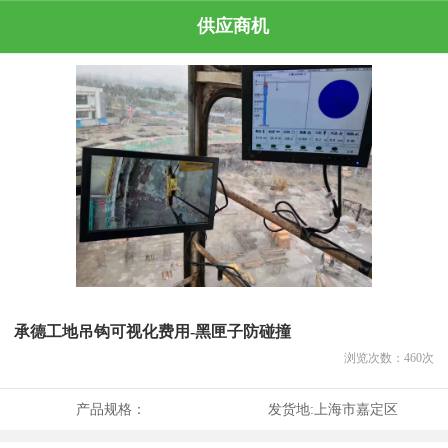
供应商机
承德工地吊钩可视化费用-黑匣子防碰撞
浏览次数：
460
次
产品规格：
发货地:
上海市嘉定区