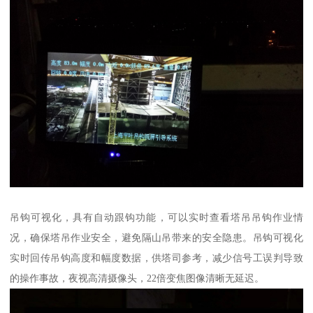
吊钩可视化，具有自动跟钩功能，可以实时查看塔吊吊钩作业情
况，确保塔吊作业安全，避免隔山吊带来的安全隐患。吊钩可视化
实时回传吊钩高度和幅度数据，供塔司参考，减少信号工误判导致
的操作事故，夜视高清摄像头，22倍变焦图像清晰无延迟。