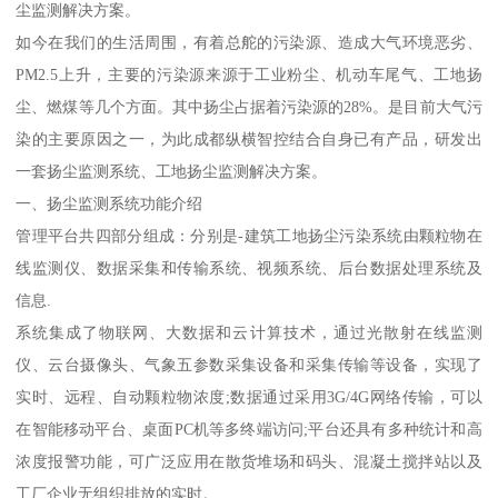
尘监测解决方案。
如今在我们的生活周围，有着总舵的污染源、造成大气环境恶劣、
PM2.5上升，主要的污染源来源于工业粉尘、机动车尾气、工地扬
尘、燃煤等几个方面。其中扬尘占据着污染源的28%。是目前大气污
染的主要原因之一，为此成都纵横智控结合自身已有产品，研发出
一套扬尘监测系统、工地扬尘监测解决方案。
一、扬尘监测系统功能介绍
管理平台共四部分组成：分别是-建筑工地扬尘污染系统由颗粒物在
线监测仪、数据采集和传输系统、视频系统、后台数据处理系统及
信息.
系统集成了物联网、大数据和云计算技术，通过光散射在线监测
仪、云台摄像头、气象五参数采集设备和采集传输等设备，实现了
实时、远程、自动颗粒物浓度;数据通过采用3G/4G网络传输，可以
在智能移动平台、桌面PC机等多终端访问;平台还具有多种统计和高
浓度报警功能，可广泛应用在散货堆场和码头、混凝土搅拌站以及
工厂企业无组织排放的实时。