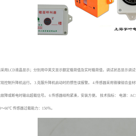
制器采用LCD液晶显示；分别用中英文显示额定载荷值及实时载荷值，调试状态显示调试信
现控制升降机运行。 3.克服升降机启动时的惯性误报警。 4.传感器采用铬镍钼合金材
障或断电时输出超载信号。 6.传感器结构紧凑，安装方便。 技术指标： 电源：AC12～38
0～60℃ 传感器过载能力：150％。