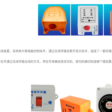
无线装置，采用单片微电脑控制技术，通过无线传输及数字显示技术，组成了一套的楼
将信号通过无线传输总线的方式，将信号准确地发给司机，使司机确切知道哪个楼层要