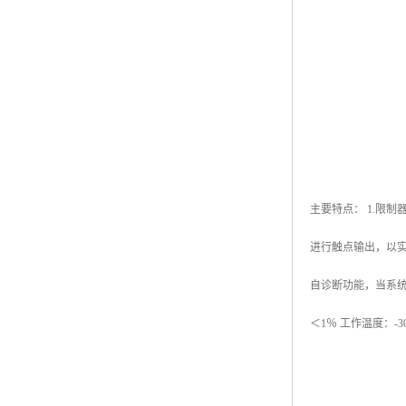
主要特点： 1.限
进行触点输出，以实
自诊断功能，当系统故
＜1％ 工作温度：-3