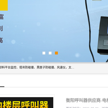
上海宇叶电子科技有限公司是吊钩视频监控、升降机监控、卸料平台监控、塔吊防碰撞、黑匣子防碰撞、风速仪，太阳能障碍灯安全提示灯等一系列升降机的常用配件产品专业研发生产加工的公司，拥有完整、科学的质量管理体系。
衡阳呼叫器供应商-电