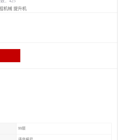
览数：425
程机械
提升机
99层
语音报号