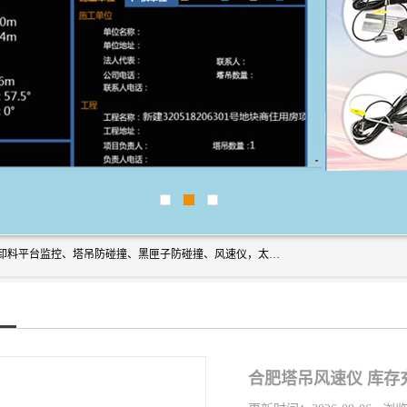
上海宇叶电子科技有限公司是吊钩视频监控、升降机监控、卸料平台监控、塔吊防碰撞、黑匣子防碰撞、风速仪，太阳能障碍灯安全提示灯等一系列升降机的常用配件产品专业研发生产加工的公司，拥有完整、科学的质量管理体系。
合肥塔吊风速仪 库存