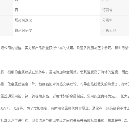
否
订货号
塔吊风速仪
分辨率
塔吊风速仪
可售卖地
有限公司的诚信、实力和产品质量获得业界的认可。欢迎各界朋友莅临参观、和业务洽
：
是将一根细的金属丝放在流体中，通电流加热金属丝，使其温度高于流体的温度，因此
热量，使金属丝温度下降。根据强迫对流热交换理论，可导出热线散失的热量Q与流体
属丝通常用铂、铑、钨等熔点高、延展性好的金属制成。常用的丝直径为5μm，长为2 
丝及V形、X形等。为了增加强度，有时用金属膜代替金属丝，通常在一热绝缘的基体
的标准风洞里进行的，测量流速与输出电压之间的关系并画成标准曲线；校准是在已知