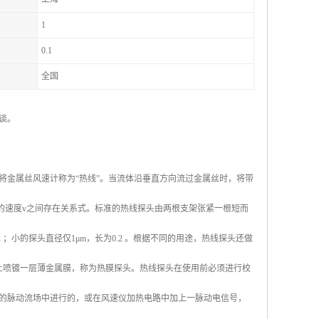
1
0.1
全国
谈。
将金属丝风速计称为“热线”。当流体沿垂直方向流过金属丝时，将带
的速度v之间存在关系式。标准的热线探头由两根支架张紧一根短而
；小的探头直径仅1μm，长为0.2 。根据不同的用途，热线探头还做
上喷镀一层薄金属膜，称为热膜探头。热线探头在使用前必须进行校
的脉动流场中进行的，或在风速仪加热电路中加上一脉动电信号，