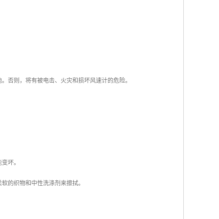
池。否则，将有被电击、火灾和损坏风速计的危险。
能变坏。
柔软的织物和中性洗涤剂来擦拭。