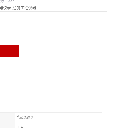
览数：387
器仪表
建筑工程仪器
塔吊风速仪
上海