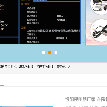
上海宇叶电子科技有限公司是吊钩视频监控、升降机监控、卸料平台监控、塔吊防碰撞、黑匣子防碰撞、风速仪，太阳能障碍灯安全提示灯等一系列升降机的常用配件产品专业研发生产加工的公司，拥有完整、科学的质量管理体系。
濮阳呼叫器厂家-升降