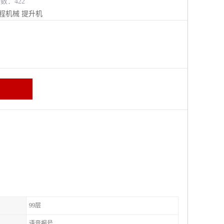
览数：422
程机械
提升机
99层
语音报号