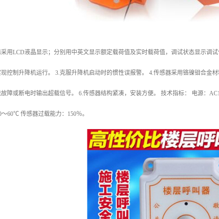
制器采用LCD液晶显示；分别用中英文显示额定载荷值及实时载荷值，调试状态显示调试信
现控制升降机运行。 3.克服升降机启动时的惯性误报警。 4.传感器采用铬镍钼合金材
障或断电时输出超载信号。 6.传感器结构紧凑，安装方便。 技术指标： 电源：AC12～38
0～60℃ 传感器过载能力：150％。