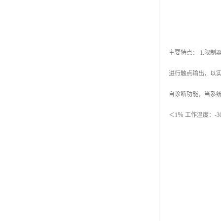
主要特点： 1.限
进行触点输出，以实
自诊断功能，当系统故
＜1％ 工作温度：-3