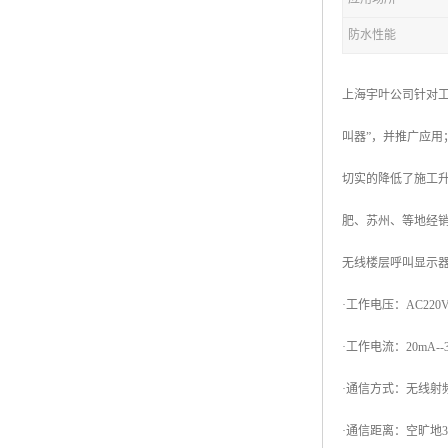
防水性能
上海宇叶公司针对工
叫器”，并推广应用
切实的降低了施工升
肥、苏州、等地经
无线楼层呼叫显示
·工作电压：AC220V~
·工作电流：20mA--
·通信方式：无线射频
·通信距离：空旷地300