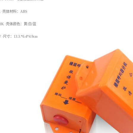
z ·壳体材料：ABS
OK ·壳体颜色：黄/白/蓝
尺寸：13.3.*6.4*4.9cm