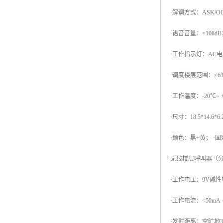
·解调方式：ASK/
·语音音量：<108d
·工作指示灯：AC电
·调度楼层范围：≤6
·工作温度：-20℃~ 
·尺寸：18.5*14.6*
·颜色：黑+黄； ·
无线楼层呼叫器（
·工作电压：9V碱性
·工作电流：<50mA
·发射距离：空旷地300