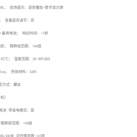
OOK； ·现场提示：语音播放+数字显示屏
B； ·音量是否调节：否
+备用电池； ·响应时间：<5秒
3层； ·楼群组范围：<64组
+85℃； ·湿度范围：20~90%RH
6.2cm； ·壳体材料：ABS
固定方式：螺丝
分机）
电池 ·带省电模式：是
 ·楼群组范围：<64组
-500米 ·可控楼层数:≤63层