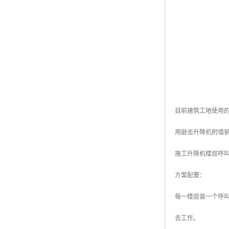
目前建筑工地使用
用敲击升降机附墙
施工升降机楼层呼
方案配置：
每一楼层装一个呼
去工作。