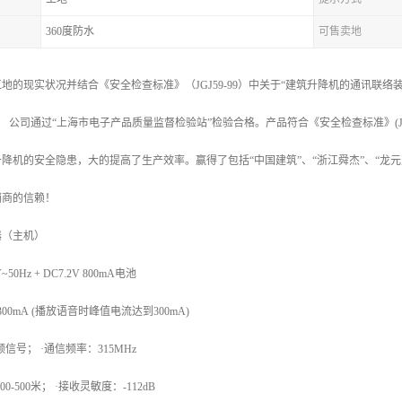
360度防水
可售卖地
地的现实状况并结合《安全检查标准》（JGJ59-99）中关于“建筑升降机的通讯联
； 公司通过“上海市电子产品质量监督检验站”检验合格。产品符合《安全检查标准》(JG
降机的安全隐患，大的提高了生产效率。赢得了包括“中国建筑”、“浙江舜杰”、“龙元
销商的信赖！
器（主机）
50Hz + DC7.2V 800mA电池
300mA (播放语音时峰值电流达到300mA)
信号； ·通信频率：315MHz
-500米； ·接收灵敏度：-112dB