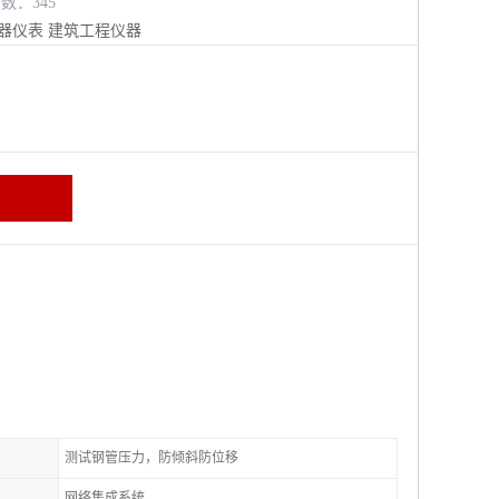
览数：345
器仪表
建筑工程仪器
测试钢管压力，防倾斜防位移
网络集成系统