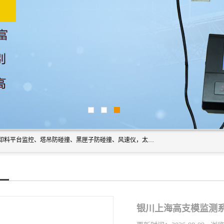
上海宇叶电子科技有限公司是吊钩视频监控、升降机监控、卸料平台监控、塔吊防碰撞、黑匣子防碰撞、风速仪，太阳能障碍灯安全提示灯等一系列升降机的常用配件产品专业研发生产加工的公司，拥有完整、科学的质量管理体系。
银川上海高支模监测