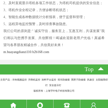
2、及时直观显示塔机各项工作状态，为塔机司机提供的安全信息；
3、塔机作业全程记录，方便诊断塔机状态；
4、智能生成各种数据统计分析报表，便于监督和管理；
5、远程异地监控预警，及时排查事故隐患。
我们公司的原则是:“ 诚实守信，服务至上，互惠互利，共谋发展”我
们将以与您携手发展、共创辉煌！竭诚欢迎新老用户光临！真诚希
望与各界朋友精诚合作，共创美好未来！
m.huayangdianzi110.b2b168.com
Top
主营产品：吊钩视频监控 升降机监控 卸料平台监控 塔吊防碰撞 黑匣子防碰撞 风速仪 太阳能障碍
灯 安全提示灯
版权所有：上海宇叶电子科技有限公司