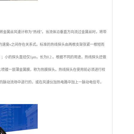
将金属丝风速计称为“热线”。当流体沿垂直方向流过金属丝时，将带
的速度v之间存在关系式。标准的热线探头由两根支架张紧一根短而
；小的探头直径仅1μm，长为0.2 。根据不同的用途，热线探头还做
上喷镀一层薄金属膜，称为热膜探头。热线探头在使用前必须进行校
的脉动流场中进行的，或在风速仪加热电路中加上一脉动电信号，