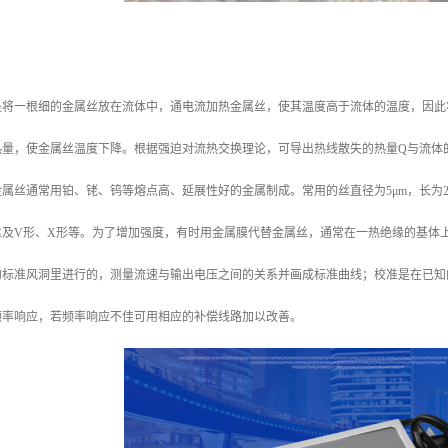
：
是将一根细的金属丝放在流体中，通电流加热金属丝，使其温度高于流体的温度，因此
热量，使金属丝温度下降。根据强迫对流热交换理论，可导出热线散失的热量Q与流体
属丝通常用铂、铑、钨等熔点高、延展性好的金属制成。常用的丝直径为5μm，长为2 
丝及V形、X形等。为了增加强度，有时用金属膜代替金属丝，通常在一热绝缘的基体
的标准风洞里进行的，测量流速与输出电压之间的关系并画成标准曲线；校准是在已知
频率响应，若频率响应不佳可用相应的补偿线路加以改善。