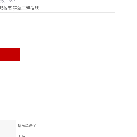
览数：397
器仪表
建筑工程仪器
塔吊风速仪
上海