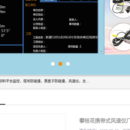
上海宇叶电子科技有限公司是吊钩视频监控、升降机监控、卸料平台监控、塔吊防碰撞、黑匣子防碰撞、风速仪，太阳能障碍灯安全提示灯等一系列升降机的常用配件产品专业研发生产加工的公司，拥有完整、科学的质量管理体系。
攀枝花携带式风速仪厂