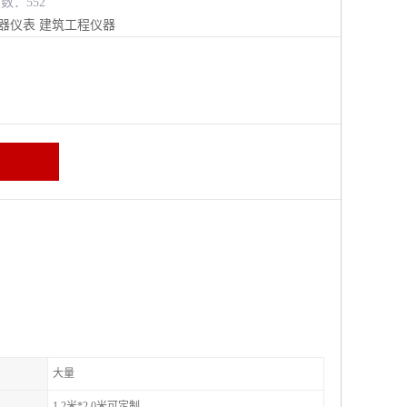
览数：552
器仪表
建筑工程仪器
大量
1.2米*2.0米可定制