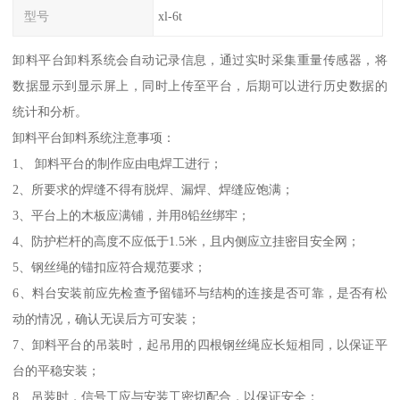
型号
xl-6t
卸料平台卸料系统会自动记录信息，通过实时采集重量传感器，将
数据显示到显示屏上，同时上传至平台，后期可以进行历史数据的
统计和分析。
卸料平台卸料系统注意事项：
1、 卸料平台的制作应由电焊工进行；
2、所要求的焊缝不得有脱焊、漏焊、焊缝应饱满；
3、平台上的木板应满铺，并用8铅丝绑牢；
4、防护栏杆的高度不应低于1.5米，且内侧应立挂密目安全网；
5、钢丝绳的锚扣应符合规范要求；
6、料台安装前应先检查予留锚环与结构的连接是否可靠，是否有松
动的情况，确认无误后方可安装；
7、卸料平台的吊装时，起吊用的四根钢丝绳应长短相同，以保证平
台的平稳安装；
8、吊装时，信号工应与安装工密切配合，以保证安全；