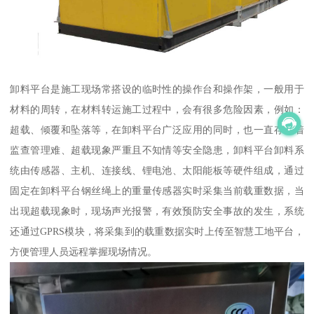
卸料平台是施工现场常搭设的临时性的操作台和操作架，一般用于
材料的周转，在材料转运施工过程中，会有很多危险因素，例如：
超载、倾覆和坠落等，在卸料平台广泛应用的同时，也一直存在着
监查管理难、超载现象严重且不知情等安全隐患，卸料平台卸料系
统由传感器、主机、连接线、锂电池、太阳能板等硬件组成，通过
固定在卸料平台钢丝绳上的重量传感器实时采集当前载重数据，当
出现超载现象时，现场声光报警，有效预防安全事故的发生，系统
还通过GPRS模块，将采集到的载重数据实时上传至智慧工地平台，
方便管理人员远程掌握现场情况。