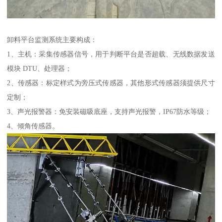
卸料平台监测系统主要构成：
1、主机：采集传感器信号，用于判断平台是否超载、无线数据发送
模块 DTU、处理器；
2、传感器：标定样式为旁压式传感器，其他形式传感器须提供尺寸
定制；
3、声光报警器：免安装磁吸底座，支持声光报警，IP67防水等级；
4、倾角传感器。