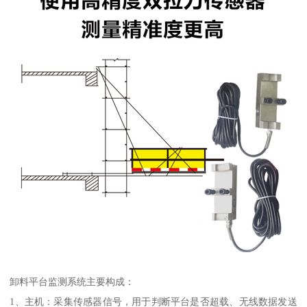
卸料平台监测系统主要构成：
1、主机：采集传感器信号，用于判断平台是否超载、无线数据发送