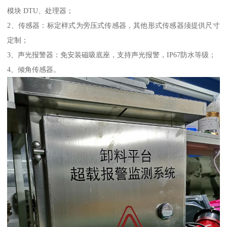
模块 DTU、处理器；
2、传感器：标定样式为旁压式传感器，其他形式传感器须提供尺寸
定制；
3、声光报警器：免安装磁吸底座，支持声光报警，IP67防水等级；
4、倾角传感器。