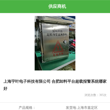
供应商机
上海宇叶电子科技有限公司 合肥卸料平台超载报警系统哪家
好
浏览次数：
395
次
产品规格：
发货地:
上海市嘉定区