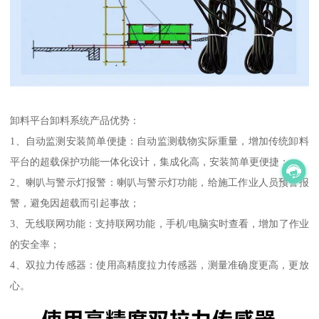
卸料平台卸料系统产品优势：
1、自动监测安装简单便捷：自动监测载物实际重量，增加传统卸料
平台的超载保护功能一体化设计，集成化高，安装简单更便捷；
2、喇叭与警示灯报警：喇叭与警示灯功能，给施工作业人员预警报
警，避免因超载而引起事故；
3、无线联网功能：支持联网功能，手机/电脑实时查看，增加了作业
的安全率；
4、双拉力传感器：使用高精度拉力传感器，测量准确度更高，更放
心。