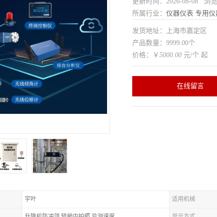
更新时间：2026-08-08 浏
所属行业：
仪器仪表
专用仪
发货地址：上海市嘉定区
产品数量：9999.00个
价格：￥
5000.00
元/个 起
在线留言
宇叶
适用机械
升降机防冲顶,轿厢内拍照,监测速度
显示方式