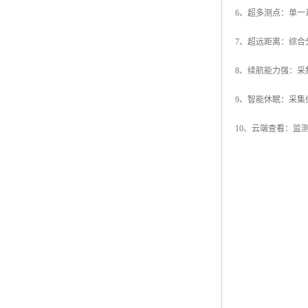
6、超多测点：单一
7、超远距离：综
8、续航能力强：采
9、智能休眠：采
10、云端查看：监