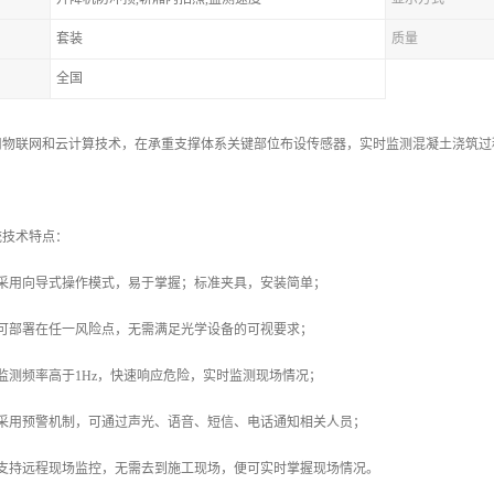
套装
质量
全国
用物联网和云计算技术，在承重支撑体系关键部位布设传感器，实时监测混凝土浇筑过
。
统技术特点：
件采用向导式操作模式，易于掌握；标准夹具，安装简单；
备可部署在任一风险点，无需满足光学设备的可视要求；
监测频率高于1Hz，快速响应危险，实时监测现场情况；
备采用预警机制，可通过声光、语音、短信、电话通知相关人员；
统支持远程现场监控，无需去到施工现场，便可实时掌握现场情况。