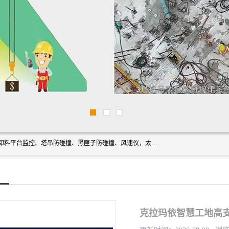
上海宇叶电子科技有限公司是吊钩视频监控、升降机监控、卸料平台监控、塔吊防碰撞、黑匣子防碰撞、风速仪，太阳能障碍灯安全提示灯等一系列升降机的常用配件产品专业研发生产加工的公司，拥有完整、科学的质量管理体系。
克拉玛依智慧工地高支