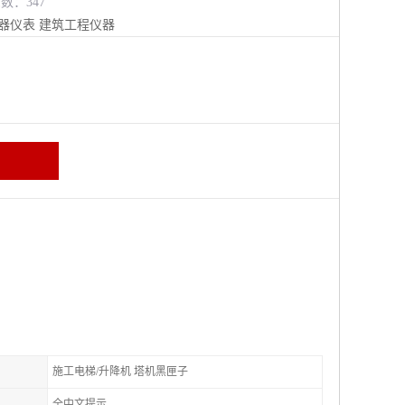
览数：347
器仪表
建筑工程仪器
施工电梯/升降机 塔机黑匣子
全中文提示