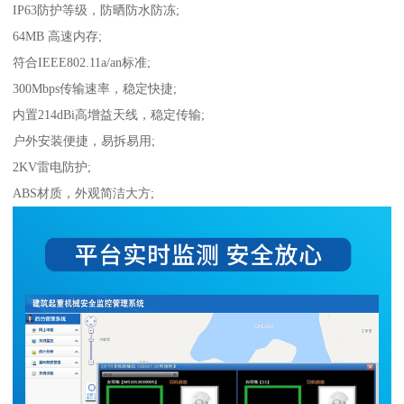
IP63防护等级，防晒防水防冻;
64MB 高速内存;
符合IEEE802.11a/an标准;
300Mbps传输速率，稳定快捷;
内置214dBi高增益天线，稳定传输;
户外安装便捷，易拆易用;
2KV雷电防护;
ABS材质，外观简洁大方;