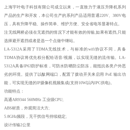
上海宇叶电子科技有限公司成立以来，一直致力于液压升降机系列
产品的生产和开发，本公司生产的系列产品适用普通220V、380V电
压，具有升降平稳、操作简单、维护方便、安全省电等显著特点。
注无线网桥必须在无遮挡的情况下才能有效的传输,如果有遮挡,只能
选择避开遮挡或者是选一个点做中继站。
LA-5312A采用了TDMA无线技术，与标准的wifi协议不同，具备
TDMA协议将优先权分配给语音/视频，以实现无缝的流传输。LA-
5312A具备IP63防护标准，可防水防晒防尘防冻，能抵抗各类户外恶
劣的环境。提供了以酞网端口，配置了拨动开关来启用 PoE 输出功
能，可实现无缝的IP摄像机视频集成(支持10W以内IPC供电)。
功能特点：
高通AR9344 560MHz 工业级CPU;
ABS材质，外观简洁大方;
5.8GHz频段，无干扰信号持续稳定;
设计传输2公里