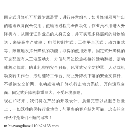
固定式升降机可配置附属装置，进行任意组合，如升降轿厢可与出
的输送设备配合使用，使输送过程完全自动化，作业员不用进入升
降机内，从而保证作业员的人身安全，并可实现多楼层间的货物输
送，来提高生产效率； 电器控制方式；工作平台形式；动力形式
等。限度地发挥升降机的功能，取得的使用效果。固定式升降机的
可选配置有人工液压动力、方便与周边设施搭接的活动翻板、滚动
或机动辊道、防止轧脚的安全触条、风琴式安全防护罩、人动或机
动旋转工作台、液动翻转工作台、防止升降机下落的安全支撑杆、
不锈钢安全护网、电动或液动升降机行走动力系统、万向滚珠台
面。固定式升降机载重量大。不受环境影响。
现在和将来，我们将在产品的开发设计、质量完善以及服务质量
上，一如既往的保持行业地位，与更多的客户结为可靠、忠实的合
作伙伴是我们不懈的追求！
m.huayangdianzi110.b2b168.com