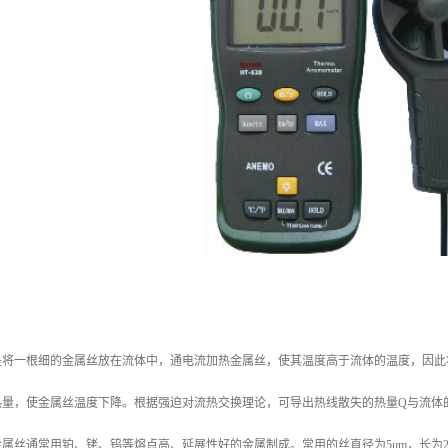
：
是将一根细的金属丝放在流体中，通电流加热金属丝，使其温度高于流体的温度，因此
热量，使金属丝温度下降。根据强迫对流热交换理论，可导出热线散失的热量Q与流体
属丝通常用铂、铑、钨等熔点高、延展性好的金属制成。常用的丝直径为5μm，长为2 