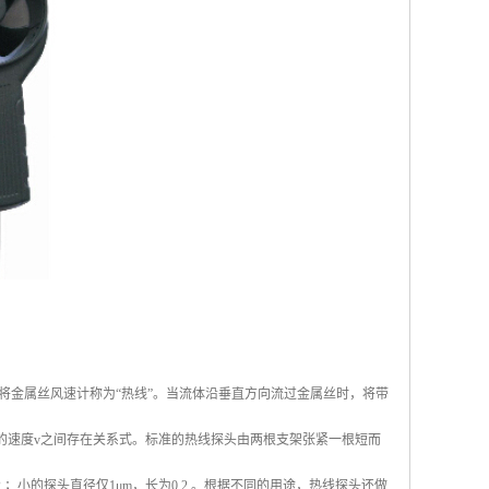
将金属丝风速计称为“热线”。当流体沿垂直方向流过金属丝时，将带
的速度v之间存在关系式。标准的热线探头由两根支架张紧一根短而
；小的探头直径仅1μm，长为0.2 。根据不同的用途，热线探头还做