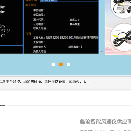
上海宇叶电子科技有限公司是吊钩视频监控、升降机监控、卸料平台监控、塔吊防碰撞、黑匣子防碰撞、风速仪，太阳能障碍灯安全提示灯等一系列升降机的常用配件产品专业研发生产加工的公司，拥有完整、科学的质量管理体系。
临沧智能风速仪供应商