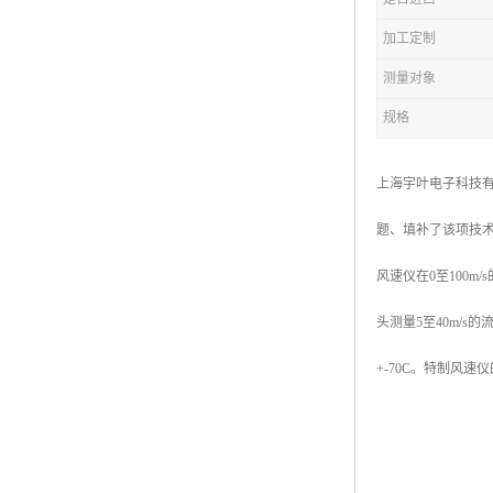
加工定制
测量对象
规格
上海宇叶电子科技有
题、填补了该项技
风速仪在0至100m
头测量5至40m/
+-70C。特制风速