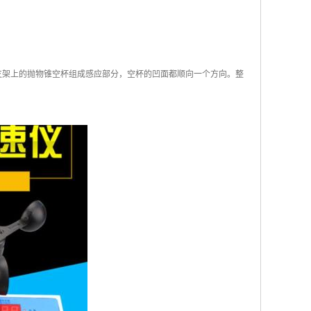
在支架上的抛物锥空杯组成感应部分，空杯的凹面都顺向一个方向。整