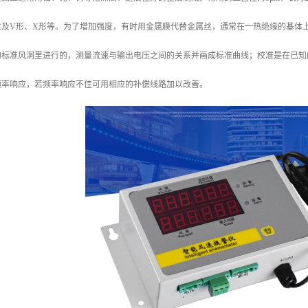
丝及V形、X形等。为了增加强度，有时用金属膜代替金属丝，通常在一热绝缘的基体
的标准风洞里进行的，测量流速与输出电压之间的关系并画成标准曲线；校准是在已知
频率响应，若频率响应不佳可用相应的补偿线路加以改善。