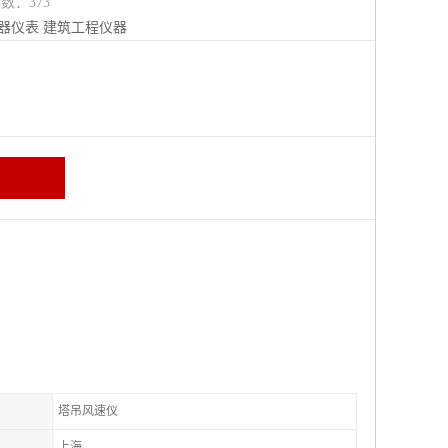
览数：373
器仪表
建筑工程仪器
塔吊风速仪
上海