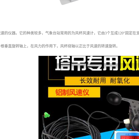
速的仪器。它的种类较多，气象台站常用的为风杯风速计，它由3个互成120°固定
一根垂直旋转轴上，在风力的作用下，风杯绕轴以正比于风速的转速旋转。